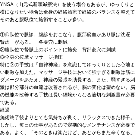
YNSA（山元式新頭鍼療法）を使う場合もあるが、ゆっくりと
横になりたい場合は全身の経絡治療で経絡のバランスを整えて
そのあと腹臥位で施術することが多い。
①仰臥位で脈診、腹診をおこなう。腹部瘀血があり脈は沈遅
腎虚 がある。 各要穴に刺鍼
②腹臥位で督脈上のポイントに施灸 背部兪穴に刺鍼
③全身の按摩マッサージ指圧
特に③の手技は「自律神経」を意識してゆっくりとした心地よ
い刺激を加えた。マッサージ手技において強すぎる刺激は筋に
ダメージをあたえ、神経の緊張を助長する。また、弱すぎる刺
激は部分部分の血流は改善されるが、脳の変化は望めない。脳
の機能を改善する手技は長い経験からなる適切な刺激量が必要
である。
経過
施術終了後よりとても気持ちが良く、リラックスできた様子。
しかし、毎日の仕事があるので定期的なメンテナンスが必要で
ある。よく、「そのときは楽だけど、あとからまた辛くなる」