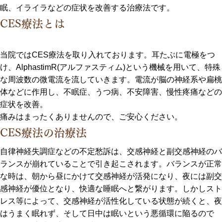
眠、イライラなどの症状を改善する治療法です。
CES療法とは
当院ではCES療法を取り入れております。耳たぶに電極をつ
け、AlphastimR(アルファスティム)という機械を用いて、特殊
な周波数の微電流を流していきます。電流が脳の神経系や扁桃
体などに作用し、不眠症、うつ病、不安障害、慢性疼痛などの
症状を改善。
痛みはまったくありませんので、ご安心ください。
CES療法の治療法
自律神経失調症などの不定愁訴は、交感神経と副交感神経のバ
ランスが崩れていることで引き起こされます。バランスが正常
な時は、朝から昼にかけて交感神経が活発になり、夜には副交
感神経が優位となり、快適な睡眠へと繋がります。しかしスト
レス等によって、交感神経が活性化している状態が続くと、夜
はうまく眠れず、そして日中は眠いという悪循環に陥るので