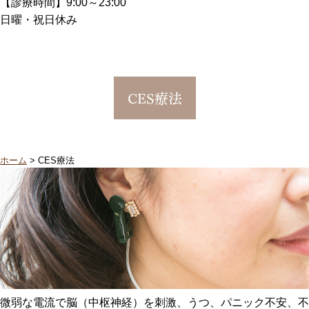
【診療時間】9:00～23:00
日曜・祝日休み
CES療法
ホーム
>
CES療法
微弱な電流で脳（中枢神経）を刺激、うつ、パニック不安、不