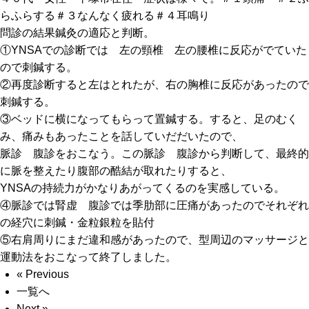
らふらする＃３なんなく疲れる＃４耳鳴り
問診の結果鍼灸の適応と判断。
①YNSAでの診断では 左の頸椎 左の腰椎に反応がでていた
ので刺鍼する。
②再度診断すると左はとれたが、右の胸椎に反応があったので
刺鍼する。
③ベッドに横になってもらって置鍼する。すると、足のむく
み、痛みもあったことを話していだだいたので、
脈診 腹診をおこなう。この脈診 腹診から判断して、最終的
に脈を整えたり腹部の酷結が取れたりすると、
YNSAの持続力がかなりあがってくるのを実感している。
④脈診では腎虚 腹診では季肋部に圧痛があったのでそれぞれ
の経穴に刺鍼・金粒銀粒を貼付
⑤右肩周りにまだ違和感があったので、型周辺のマッサージと
運動法をおこなって終了しました。
« Previous
一覧へ
Next »