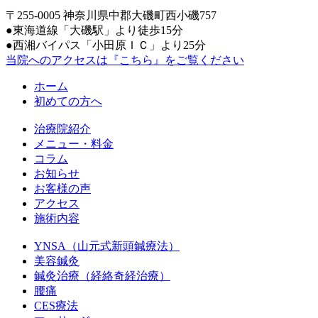
〒255-0005 神奈川県中郡大磯町西小磯757
●東海道線「大磯駅」より徒歩15分
●西湘バイパス「小田原ＩＣ」より25分
当院へのアクセスは
『こちら』
をご覧ください
ホーム
初めての方へ
治療院紹介
メニュー・料金
コラム
お知らせ
お客様の声
アクセス
施術内容
YNSA（山元式新頭鍼療法）
美容鍼灸
鍼灸治療（経絡奇経治療）
腰痛
CES療法