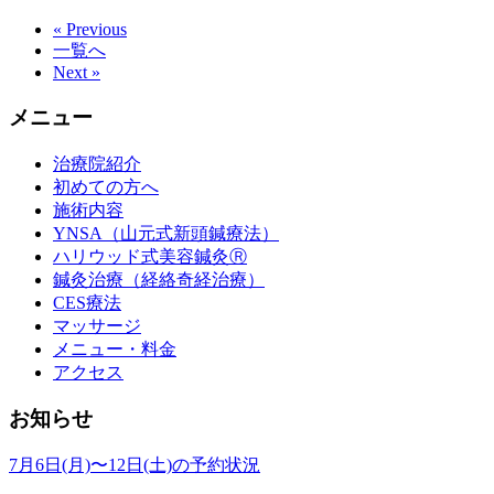
« Previous
一覧へ
Next »
メニュー
治療院紹介
初めての方へ
施術内容
YNSA（山元式新頭鍼療法）
ハリウッド式美容鍼灸Ⓡ
鍼灸治療（経絡奇経治療）
CES療法
マッサージ
メニュー・料金
アクセス
お知らせ
7月6日(月)〜12日(土)の予約状況