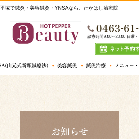
平塚で鍼灸・美容鍼灸・YNSAなら、たかはし治療院
診療時間9:00～23:00 日
SA(山元式新頭鍼療法)
美容鍼灸
鍼灸治療
メニュー・
腰痛
お知らせ