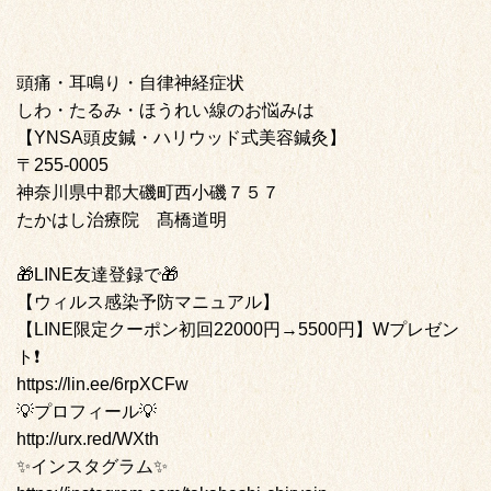
頭痛・耳鳴り・自律神経症状
しわ・たるみ・ほうれい線のお悩みは
【YNSA頭皮鍼・ハリウッド式美容鍼灸】
〒255-0005
神奈川県中郡大磯町西小磯７５７
たかはし治療院 髙橋道明
🎁LINE友達登録で🎁
【ウィルス感染予防マニュアル】
【LINE限定クーポン初回22000円→5500円】Wプレゼン
ト❗️
https://lin.ee/6rpXCFw
💡プロフィール💡
http://urx.red/WXth
✨インスタグラム✨