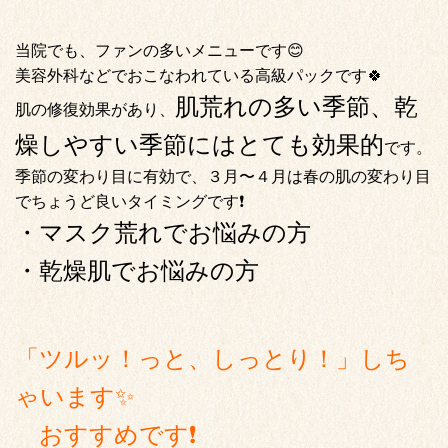
当院でも、ファンの多いメニューです😊
美容外科などでおこなわれている高級パックです🍀
肌荒れの多い季節、乾
肌の修復効果があり、
燥しやすい季節にはとても効果的
です。
季節の変わり目に有効で、３月〜４月は春の肌の変わり目
でちょうど良いタイミングです❗️
・マスク荒れでお悩みの方
・乾燥肌でお悩みの方
「ツルッ！っと、しっとり！」しち
ゃいます✨
おすすめです❗️