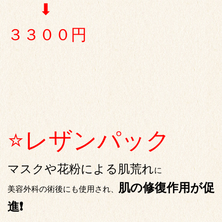
⬇︎
３３００円
⭐️レザンパック
マスクや花粉による肌荒れ
に
肌の修復作用が促
美容外科の術後にも使用され、
進❗️