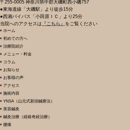
〒255-0005 神奈川県中郡大磯町西小磯757
●東海道線「大磯駅」より徒歩15分
●西湘バイパス「小田原ＩＣ」より25分
当院へのアクセスは
『こちら』
をご覧ください
ホーム
初めての方へ
治療院紹介
メニュー・料金
コラム
お知らせ
お客様の声
アクセス
施術内容
YNSA（山元式新頭鍼療法）
美容鍼灸
鍼灸治療（経絡奇経治療）
腰痛