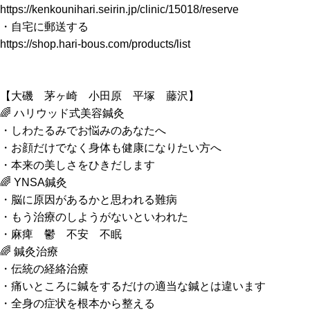
https://kenkounihari.seirin.jp/clinic/15018/reserve
・自宅に郵送する
https://shop.hari-bous.com/products/list
【大磯 茅ヶ崎 小田原 平塚 藤沢】
🌈 ハリウッド式美容鍼灸
・しわたるみでお悩みのあなたへ
・お顔だけでなく身体も健康になりたい方へ
・本来の美しさをひきだします
🌈 YNSA鍼灸
・脳に原因があるかと思われる難病
・もう治療のしようがないといわれた
・麻痺 鬱 不安 不眠
🌈 鍼灸治療
・伝統の経絡治療
・痛いところに鍼をするだけの適当な鍼とは違います
・全身の症状を根本から整える