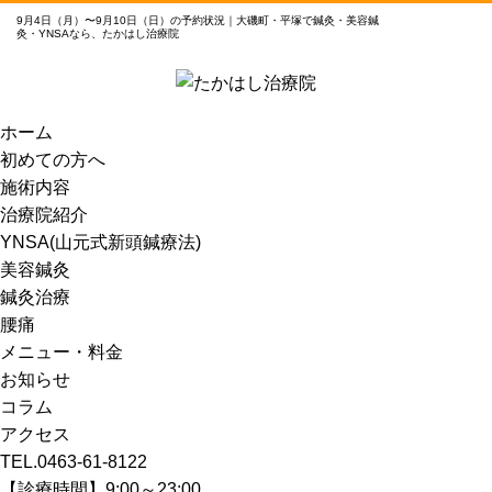
9月4日（月）〜9月10日（日）の予約状況｜大磯町・平塚で鍼灸・美容鍼
灸・YNSAなら、たかはし治療院
ホーム
初めての方へ
施術内容
治療院紹介
YNSA(山元式新頭鍼療法)
美容鍼灸
鍼灸治療
腰痛
メニュー・料金
お知らせ
コラム
アクセス
TEL.0463-61-8122
【診療時間】9:00～23:00