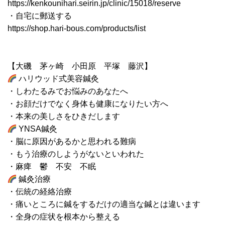
https://kenkounihari.seirin.jp/clinic/15018/reserve
・自宅に郵送する
https://shop.hari-bous.com/products/list
【大磯 茅ヶ崎 小田原 平塚 藤沢】
ハリウッド式美容鍼灸
・しわたるみでお悩みのあなたへ
・お顔だけでなく身体も健康になりたい方へ
・本来の美しさをひきだします
YNSA鍼灸
・脳に原因があるかと思われる難病
・もう治療のしようがないといわれた
・麻痺 鬱 不安 不眠
鍼灸治療
・伝統の経絡治療
・痛いところに鍼をするだけの適当な鍼とは違います
・全身の症状を根本から整える