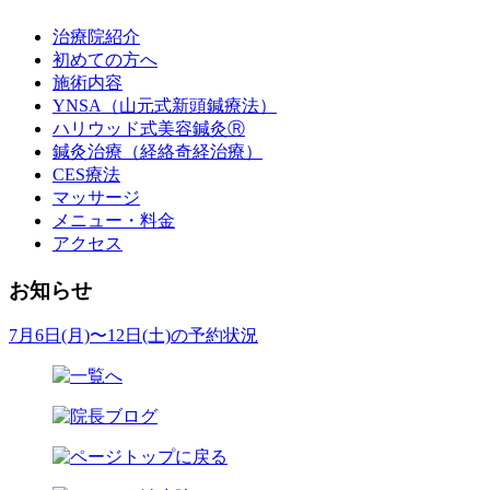
治療院紹介
初めての方へ
施術内容
YNSA（山元式新頭鍼療法）
ハリウッド式美容鍼灸Ⓡ
鍼灸治療（経絡奇経治療）
CES療法
マッサージ
メニュー・料金
アクセス
お知らせ
7月6日(月)〜12日(土)の予約状況