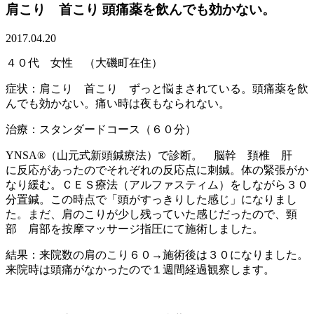
肩こり 首こり 頭痛薬を飲んでも効かない。
2017.04.20
４０代 女性 （大磯町在住）
症状：肩こり 首こり ずっと悩まされている。頭痛薬を飲
んでも効かない。痛い時は夜もなられない。
治療：スタンダードコース（６０分）
YNSA®（山元式新頭鍼療法）で診断。 脳幹 頚椎 肝
に反応があったのでそれぞれの反応点に刺鍼。体の緊張がか
なり緩む。ＣＥＳ療法（アルファスティム）をしながら３０
分置鍼。この時点で「頭がすっきりした感じ」になりまし
た。まだ、肩のこりが少し残っていた感じだったので、頸
部 肩部を按摩マッサージ指圧にて施術しました。
結果：来院数の肩のこり６０→施術後は３０になりました。
来院時は頭痛がなかったので１週間経過観察します。