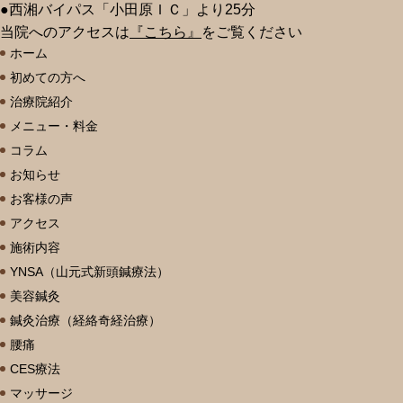
●西湘バイパス「小田原ＩＣ」より25分
当院へのアクセスは
『こちら』
をご覧ください
ホーム
初めての方へ
治療院紹介
メニュー・料金
コラム
お知らせ
お客様の声
アクセス
施術内容
YNSA（山元式新頭鍼療法）
美容鍼灸
鍼灸治療（経絡奇経治療）
腰痛
CES療法
マッサージ