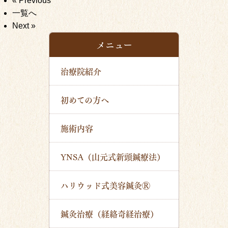
« Previous
一覧へ
Next »
メニュー
治療院紹介
初めての方へ
施術内容
YNSA（山元式新頭鍼療法）
ハリウッド式美容鍼灸Ⓡ
鍼灸治療（経絡奇経治療）