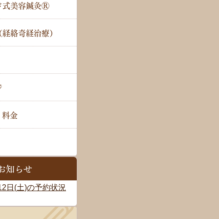
ド式美容鍼灸Ⓡ
（経絡奇経治療）
ジ
・料金
お知らせ
〜12日(土)の予約状況