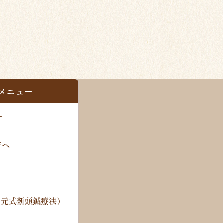
メニュー
介
方へ
山元式新頭鍼療法）