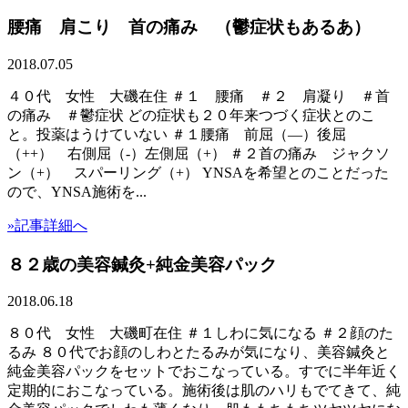
腰痛 肩こり 首の痛み （鬱症状もあるあ）
2018.07.05
４０代 女性 大磯在住 ＃１ 腰痛 ＃２ 肩凝り ＃首
の痛み ＃鬱症状 どの症状も２０年来つづく症状とのこ
と。投薬はうけていない ＃１腰痛 前屈（―）後屈
（++） 右側屈（-）左側屈（+） ＃２首の痛み ジャクソ
ン（+） スパーリング（+） YNSAを希望とのことだった
ので、YNSA施術を...
»記事詳細へ
８２歳の美容鍼灸+純金美容パック
2018.06.18
８０代 女性 大磯町在住 ＃１しわに気になる ＃２顔のた
るみ ８０代でお顔のしわとたるみが気になり、美容鍼灸と
純金美容パックをセットでおこなっている。すでに半年近く
定期的におこなっている。施術後は肌のハリもでてきて、純