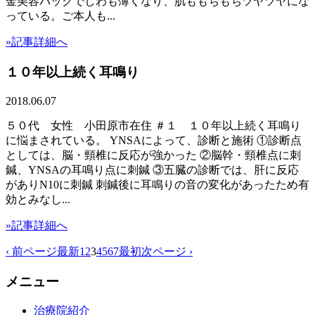
金美容パックでしわも薄くなり、肌ももちもちツヤツヤにな
っている。ご本人も...
»記事詳細へ
１０年以上続く耳鳴り
2018.06.07
５０代 女性 小田原市在住 ＃１ １０年以上続く耳鳴り
に悩まされている。 YNSAによって、診断と施術 ①診断点
としては、脳・頸椎に反応が強かった ②脳幹・頸椎点に刺
鍼、YNSAの耳鳴り点に刺鍼 ③五臓の診断では、肝に反応
がありN10に刺鍼 刺鍼後に耳鳴りの音の変化があったため有
効とみなし...
»記事詳細へ
‹ 前ページ
最新
1
2
3
4
5
6
7
最初
次ページ ›
メニュー
治療院紹介