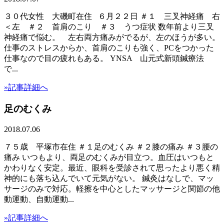
３０代女性 大磯町在住 ６月２２日 ＃１ 三叉神経痛 右
＜左 ＃２ 首肩のこり ＃３ うつ症状 数年前より三叉
神経痛で悩む。 左右両方痛みがでるが、左のほうが多い。
仕事のストレスからか、首肩のこりも強く、PCをつかった
仕事なので目の疲れもある。 YNSA 山元式新頭鍼療法
で...
»記事詳細へ
足のむくみ
2018.07.06
７５歳 平塚市在住 ＃１足のむくみ ＃２膝の痛み ＃３腰の
痛み いつもより、両足のむくみが目立つ。血圧はいつもと
かわりなく安定。最近、眼科を受診されて思ったより悪く精
神的にも落ち込んでいて元気がない。 鍼灸はなしで、マッ
サージのみで対応。軽擦を中心としたマッサージと関節の他
動運動、自動運動...
»記事詳細へ