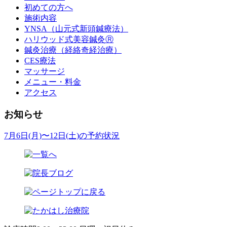
初めての方へ
施術内容
YNSA（山元式新頭鍼療法）
ハリウッド式美容鍼灸Ⓡ
鍼灸治療（経絡奇経治療）
CES療法
マッサージ
メニュー・料金
アクセス
お知らせ
7月6日(月)〜12日(土)の予約状況